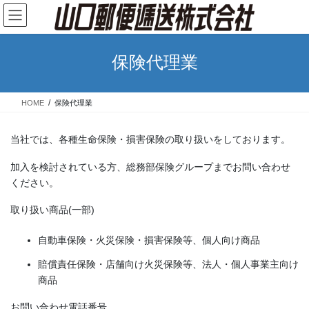
コ
ナ
ン
ビ
テ
ゲ
ン
ー
保険代理業
ツ
シ
へ
ョ
ス
ン
HOME
保険代理業
キ
に
ッ
移
プ
動
当社では、各種生命保険・損害保険の取り扱いをしております。
加入を検討されている方、総務部保険グループまでお問い合わせ
ください。
取り扱い商品(一部)
自動車保険・火災保険・損害保険等、個人向け商品
賠償責任保険・店舗向け火災保険等、法人・個人事業主向け
商品
お問い合わせ電話番号